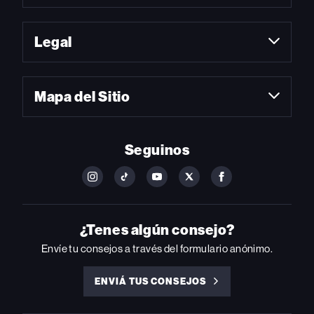
Legal
Mapa del Sitio
Seguinos
FOLLOW
FOLLOW
FOLLOW
FOLLOW
FOLLOW
BILLBOARD
BILLBOARD
BILLBOARD
BILLBOARD
BILLBOARD
ON
ON
ON
ON
ON
INSTAGRAM
YOUTUBE
YOUTUBE
X
FACEBOOK
¿Tenes algún consejo?
Envíe tu consejos a través del formulario anónimo.
ENVIÁ TUS CONSEJOS
ENVIÁ
TUS
CONSEJOS