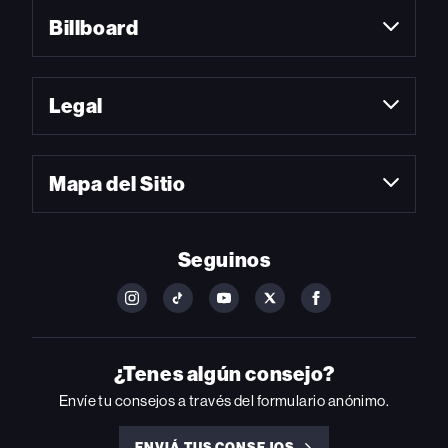
Billboard
Legal
Mapa del Sitio
Seguinos
FOLLOW
FOLLOW
FOLLOW
FOLLOW
FOLLOW
BILLBOARD
BILLBOARD
BILLBOARD
BILLBOARD
BILLBOARD
ON
ON
ON
ON
ON
INSTAGRAM
YOUTUBE
YOUTUBE
X
FACEBOOK
¿Tenes algún consejo?
Envíe tu consejos a través del formulario anónimo.
ENVIÁ TUS CONSEJOS