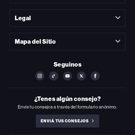
Legal
Mapa del Sitio
Seguinos
FOLLOW
FOLLOW
FOLLOW
FOLLOW
FOLLOW
BILLBOARD
BILLBOARD
BILLBOARD
BILLBOARD
BILLBOARD
ON
ON
ON
ON
ON
INSTAGRAM
YOUTUBE
YOUTUBE
X
FACEBOOK
¿Tenes algún consejo?
Envíe tu consejos a través del formulario anónimo.
ENVIÁ TUS CONSEJOS
ENVIÁ
TUS
CONSEJOS