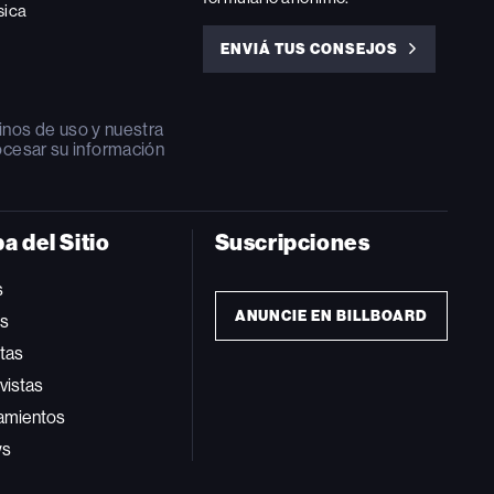
sica
ENVIÁ TUS CONSEJOS
ENVIÁ
TUS
CONSEJOS
inos de uso
y nuestra
ocesar su información
a del Sitio
Suscripciones
s
ANUNCIE EN BILLBOARD
ts
tas
vistas
amientos
ws