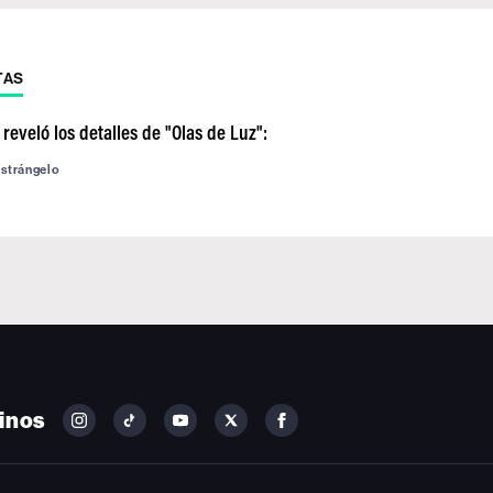
TAS
reveló los detalles de "Olas de Luz":
astrángelo
inos
FOLLOW
FOLLOW
FOLLOW
FOLLOW
FOLLOW
BILLBOARD
BILLBOARD
BILLBOARD
BILLBOARD
BILLBOARD
ON
ON
ON
ON
ON
INSTAGRAM
YOUTUBE
YOUTUBE
X
FACEBOOK