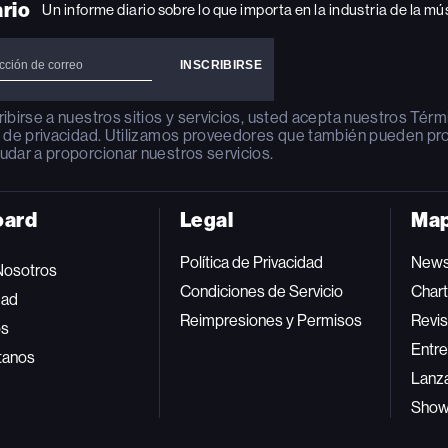
ario
Un informe diario sobre lo que importa en la industria de la mú
ribirse a nuestros sitios y servicios, usted acepta nuestros
Térm
a de privacidad
. Utilizamos proveedores que también pueden pr
udar a proporcionar nuestros servicios.
oard
Legal
Map
Política de Privacidad
New
Nosotros
Condiciones de Servicio
Char
dad
Reimpresiones y Permisos
Revis
os
Entre
tanos
Lanz
Sho