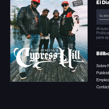
El Di
Al susc
Polític
para ay
Billb
Sobre 
Publici
Emple
Contác