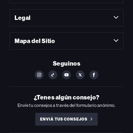
Legal
Mapa del Sitio
Seguinos
FOLLOW
FOLLOW
FOLLOW
FOLLOW
FOLLOW
BILLBOARD
BILLBOARD
BILLBOARD
BILLBOARD
BILLBOARD
ON
ON
ON
ON
ON
INSTAGRAM
YOUTUBE
YOUTUBE
X
FACEBOOK
¿Tenes algún consejo?
Envíe tu consejos a través del formulario anónimo.
ENVIÁ TUS CONSEJOS
ENVIÁ
TUS
CONSEJOS