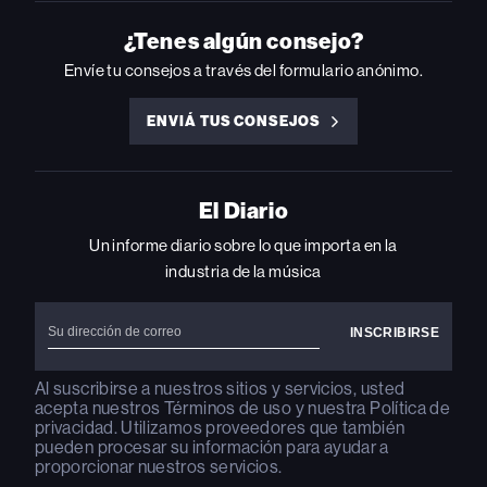
ON
ON
ON
ON
ON
INSTAGRAM
YOUTUBE
YOUTUBE
X
FACEBOOK
¿Tenes algún consejo?
Envíe tu consejos a través del formulario anónimo.
ENVIÁ TUS CONSEJOS
ENVIÁ
TUS
CONSEJOS
El Diario
Un informe diario sobre lo que importa en la
industria de la música
Al suscribirse a nuestros sitios y servicios, usted
acepta nuestros
Términos de uso
y nuestra
Política de
privacidad
. Utilizamos proveedores que también
pueden procesar su información para ayudar a
proporcionar nuestros servicios.