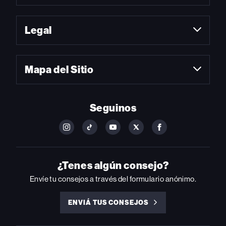
Legal
Mapa del Sitio
Seguinos
FOLLOW
FOLLOW
FOLLOW
FOLLOW
FOLLOW
BILLBOARD
BILLBOARD
BILLBOARD
BILLBOARD
BILLBOARD
ON
ON
ON
ON
ON
INSTAGRAM
YOUTUBE
YOUTUBE
X
FACEBOOK
¿Tenes algún consejo?
Envíe tu consejos a través del formulario anónimo.
ENVIÁ TUS CONSEJOS
ENVIÁ
TUS
CONSEJOS