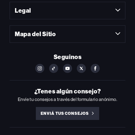
Legal
Mapa del Sitio
Seguinos
FOLLOW
FOLLOW
FOLLOW
FOLLOW
FOLLOW
BILLBOARD
BILLBOARD
BILLBOARD
BILLBOARD
BILLBOARD
ON
ON
ON
ON
ON
INSTAGRAM
YOUTUBE
YOUTUBE
X
FACEBOOK
¿Tenes algún consejo?
Envíe tu consejos a través del formulario anónimo.
ENVIÁ TUS CONSEJOS
ENVIÁ
TUS
CONSEJOS