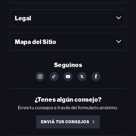
Legal
Mapa del Sitio
Seguinos
FOLLOW
FOLLOW
FOLLOW
FOLLOW
FOLLOW
BILLBOARD
BILLBOARD
BILLBOARD
BILLBOARD
BILLBOARD
ON
ON
ON
ON
ON
INSTAGRAM
YOUTUBE
YOUTUBE
X
FACEBOOK
¿Tenes algún consejo?
Envíe tu consejos a través del formulario anónimo.
ENVIÁ TUS CONSEJOS
ENVIÁ
TUS
CONSEJOS