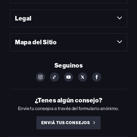
Legal
Mapa del Sitio
Seguinos
FOLLOW
FOLLOW
FOLLOW
FOLLOW
FOLLOW
BILLBOARD
BILLBOARD
BILLBOARD
BILLBOARD
BILLBOARD
ON
ON
ON
ON
ON
INSTAGRAM
YOUTUBE
YOUTUBE
X
FACEBOOK
¿Tenes algún consejo?
Envíe tu consejos a través del formulario anónimo.
ENVIÁ TUS CONSEJOS
ENVIÁ
TUS
CONSEJOS