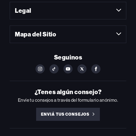
Legal
Mapa del Sitio
Seguinos
FOLLOW
FOLLOW
FOLLOW
FOLLOW
FOLLOW
BILLBOARD
BILLBOARD
BILLBOARD
BILLBOARD
BILLBOARD
ON
ON
ON
ON
ON
INSTAGRAM
YOUTUBE
YOUTUBE
X
FACEBOOK
¿Tenes algún consejo?
Envíe tu consejos a través del formulario anónimo.
ENVIÁ TUS CONSEJOS
ENVIÁ
TUS
CONSEJOS