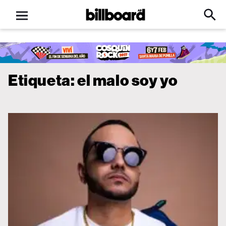
Open
Billboard
Searc
Click
menu
to
Expa
Searc
Input
Etiqueta:
el malo soy yo