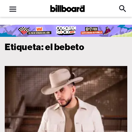
Open
Billboard
Searc
Click
menu
to
Expa
Searc
Input
Etiqueta:
el bebeto