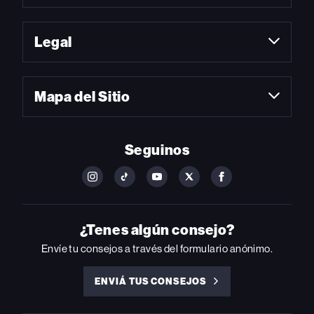
Legal
Mapa del Sitio
Seguinos
FOLLOW
FOLLOW
FOLLOW
FOLLOW
FOLLOW
BILLBOARD
BILLBOARD
BILLBOARD
BILLBOARD
BILLBOARD
ON
ON
ON
ON
ON
INSTAGRAM
YOUTUBE
YOUTUBE
X
FACEBOOK
¿Tenes algún consejo?
Envíe tu consejos a través del formulario anónimo.
ENVIÁ TUS CONSEJOS
ENVIÁ
TUS
CONSEJOS