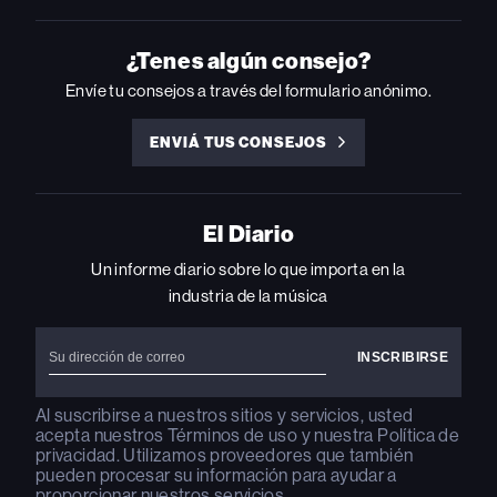
BILLBOARD
BILLBOARD
BILLBOARD
BILLBOARD
BILLBOARD
ON
ON
ON
ON
ON
INSTAGRAM
YOUTUBE
YOUTUBE
X
FACEBOOK
¿Tenes algún consejo?
Envíe tu consejos a través del formulario anónimo.
ENVIÁ TUS CONSEJOS
ENVIÁ
TUS
CONSEJOS
El Diario
Un informe diario sobre lo que importa en la
industria de la música
Al suscribirse a nuestros sitios y servicios, usted
acepta nuestros
Términos de uso
y nuestra
Política de
privacidad
. Utilizamos proveedores que también
pueden procesar su información para ayudar a
proporcionar nuestros servicios.