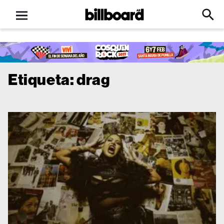
Open
Billboard
Searc
Click
menu
to
Expa
Searc
Input
Etiqueta:
drag