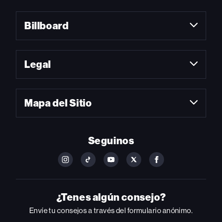
Billboard
Legal
Mapa del Sitio
Seguinos
FOLLOW
FOLLOW
FOLLOW
FOLLOW
FOLLOW
BILLBOARD
BILLBOARD
BILLBOARD
BILLBOARD
BILLBOARD
ON
ON
ON
ON
ON
INSTAGRAM
YOUTUBE
YOUTUBE
X
FACEBOOK
¿Tenes algún consejo?
Envíe tu consejos a través del formulario anónimo.