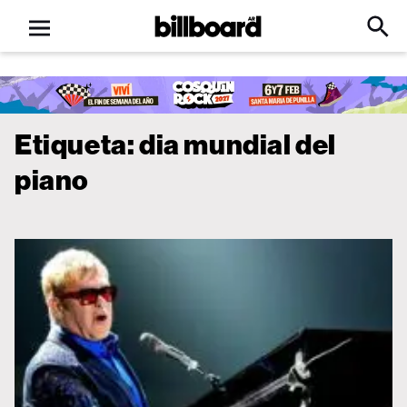
Open
Billboard
Searc
Click
menu
to
Expa
Searc
Input
Etiqueta:
dia mundial del
piano