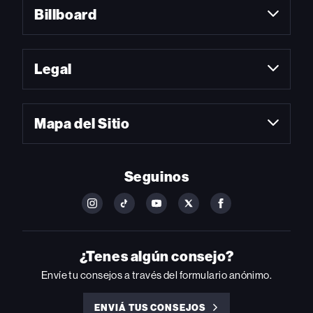
Billboard
Legal
Mapa del Sitio
Seguinos
FOLLOW
FOLLOW
FOLLOW
FOLLOW
FOLLOW
BILLBOARD
BILLBOARD
BILLBOARD
BILLBOARD
BILLBOARD
ON
ON
ON
ON
ON
INSTAGRAM
YOUTUBE
YOUTUBE
X
FACEBOOK
¿Tenes algún consejo?
Envíe tu consejos a través del formulario anónimo.
ENVIÁ TUS CONSEJOS