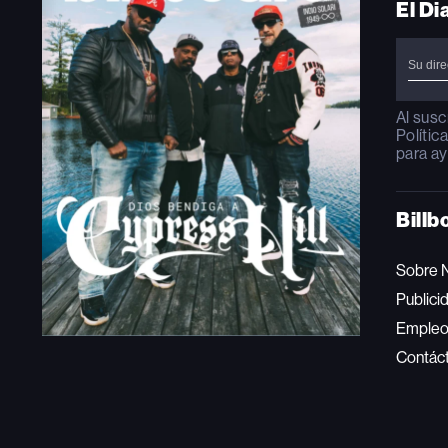
El Di
Al susc
Polític
para ay
Billb
Sobre 
Publici
Emple
Contác