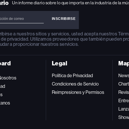
ario
Un informe diario sobre lo que importa en la industria de la mú
ribirse a nuestros sitios y servicios, usted acepta nuestros
Térm
a de privacidad
. Utilizamos proveedores que también pueden pr
udar a proporcionar nuestros servicios.
oard
Legal
Map
Política de Privacidad
New
Nosotros
Condiciones de Servicio
Char
dad
Reimpresiones y Permisos
Revis
os
Entre
tanos
Lanz
Sho