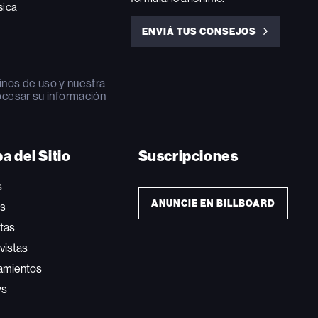
sica
ENVIÁ TUS CONSEJOS
ENVIÁ
TUS
CONSEJOS
inos de uso
y nuestra
ocesar su información
a del Sitio
Suscripciones
s
ANUNCIE EN BILLBOARD
ts
tas
vistas
amientos
ws