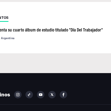
NTOS
enta su cuarto álbum de estudio titulado "Día Del Trabajador"
d Argentina
inos
FOLLOW
FOLLOW
FOLLOW
FOLLOW
FOLLOW
BILLBOARD
BILLBOARD
BILLBOARD
BILLBOARD
BILLBOARD
ON
ON
ON
ON
ON
INSTAGRAM
YOUTUBE
YOUTUBE
X
FACEBOOK