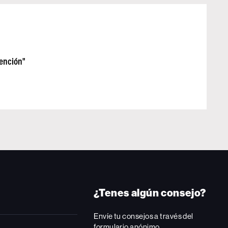
tención"
¿Tenes algún consejo?
Envíe tu consejos a través del
formulario anónimo.