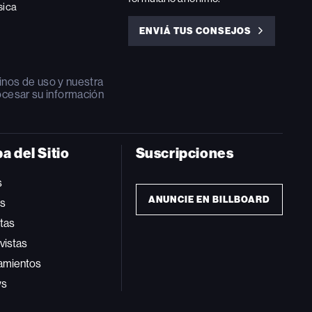
sica
ENVIÁ TUS CONSEJOS
ENVIÁ
TUS
CONSEJOS
inos de uso
y nuestra
ocesar su información
a del Sitio
Suscripciones
s
ANUNCIE EN BILLBOARD
ts
tas
vistas
amientos
ws