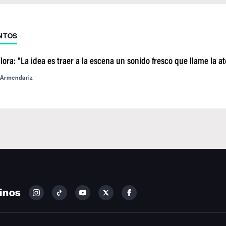
NTOS
ora: "La idea es traer a la escena un sonido fresco que llame la a
 Armendariz
inos
FOLLOW
FOLLOW
FOLLOW
FOLLOW
FOLLOW
BILLBOARD
BILLBOARD
BILLBOARD
BILLBOARD
BILLBOARD
ON
ON
ON
ON
ON
INSTAGRAM
YOUTUBE
YOUTUBE
X
FACEBOOK