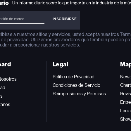
ario
Un informe diario sobre lo que importa en la industria de la mú
ribirse a nuestros sitios y servicios, usted acepta nuestros
Térm
a de privacidad
. Utilizamos proveedores que también pueden pr
udar a proporcionar nuestros servicios.
oard
Legal
Map
Política de Privacidad
New
Nosotros
Condiciones de Servicio
Char
dad
Reimpresiones y Permisos
Revis
os
Entre
tanos
Lanz
Sho