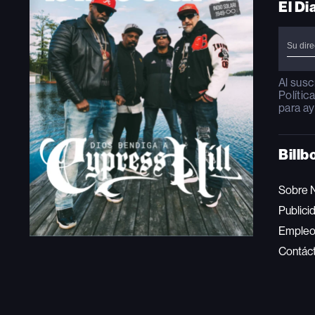
El Di
Al susc
Polític
para ay
Billb
Sobre 
Publici
Emple
Contác