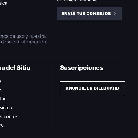
sica
ENVIÁ TUS CONSEJOS
ENVIÁ
TUS
CONSEJOS
inos de uso
y nuestra
ocesar su información
a del Sitio
Suscripciones
s
ANUNCIE EN BILLBOARD
ts
tas
vistas
amientos
ws