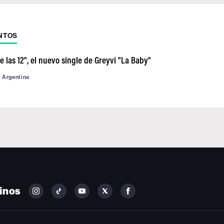
NTOS
 las 12", el nuevo single de Greyvi "La Baby"
d Argentina
inos
FOLLOW
FOLLOW
FOLLOW
FOLLOW
FOLLOW
BILLBOARD
BILLBOARD
BILLBOARD
BILLBOARD
BILLBOARD
ON
ON
ON
ON
ON
INSTAGRAM
YOUTUBE
YOUTUBE
X
FACEBOOK