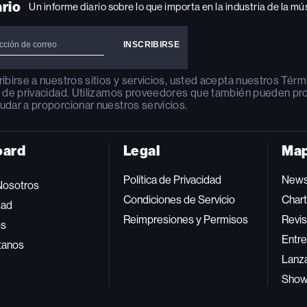
ario
Un informe diario sobre lo que importa en la industria de la mú
ribirse a nuestros sitios y servicios, usted acepta nuestros
Térm
a de privacidad
. Utilizamos proveedores que también pueden pr
udar a proporcionar nuestros servicios.
oard
Legal
Map
Política de Privacidad
New
Nosotros
Condiciones de Servicio
Char
dad
Reimpresiones y Permisos
Revis
os
Entre
tanos
Lanz
Sho