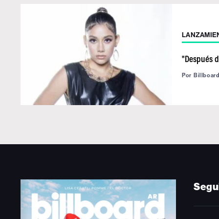
LANZAMIE
"Después de
Por
Billboar
Segu