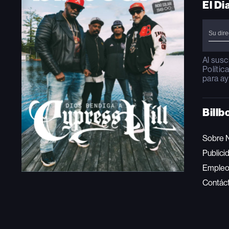
El Di
Al susc
Polític
para ay
Billb
Sobre 
Publici
Emple
Contác