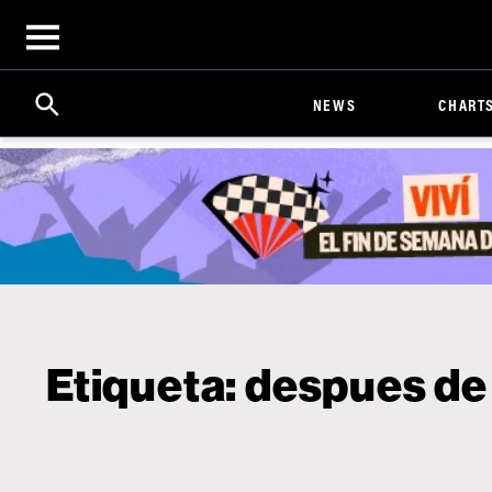
Open
menu
Search
Click
NEWS
CHART
to
Expand
Search
Input
Etiqueta:
despues de 