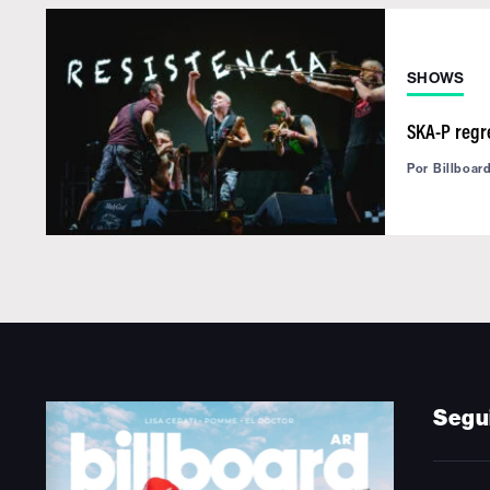
SHOWS
SKA-P regr
Por
Billboar
Segu