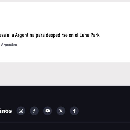
esa a la Argentina para despedirse en el Luna Park
d Argentina
inos
FOLLOW
FOLLOW
FOLLOW
FOLLOW
FOLLOW
BILLBOARD
BILLBOARD
BILLBOARD
BILLBOARD
BILLBOARD
ON
ON
ON
ON
ON
INSTAGRAM
YOUTUBE
YOUTUBE
X
FACEBOOK