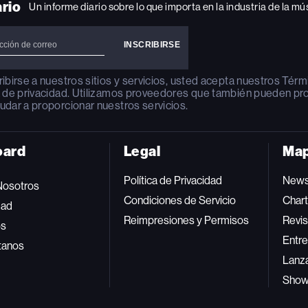
ario
Un informe diario sobre lo que importa en la industria de la mú
ribirse a nuestros sitios y servicios, usted acepta nuestros
Térm
a de privacidad
. Utilizamos proveedores que también pueden pr
udar a proporcionar nuestros servicios.
oard
Legal
Map
Política de Privacidad
New
Nosotros
Condiciones de Servicio
Char
dad
Reimpresiones y Permisos
Revis
os
Entre
tanos
Lanz
Sho