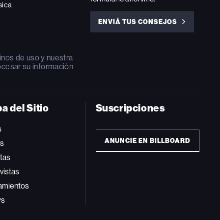
sica
ENVIÁ TUS CONSEJOS
ENVIÁ
TUS
CONSEJOS
inos de uso
y nuestra
ocesar su información
a del Sitio
Suscripciones
s
ANUNCIE EN BILLBOARD
ts
tas
vistas
amientos
ws