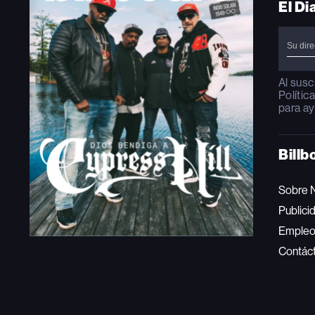
El Di
Al susc
Polític
para ay
Billb
Sobre 
Publici
Emple
Contác