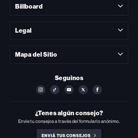
Billboard
Legal
Mapa del Sitio
Seguinos
FOLLOW
FOLLOW
FOLLOW
FOLLOW
FOLLOW
BILLBOARD
BILLBOARD
BILLBOARD
BILLBOARD
BILLBOARD
ON
ON
ON
ON
ON
INSTAGRAM
YOUTUBE
YOUTUBE
X
FACEBOOK
¿Tenes algún consejo?
Envíe tu consejos a través del formulario anónimo.
ENVIÁ TUS CONSEJOS