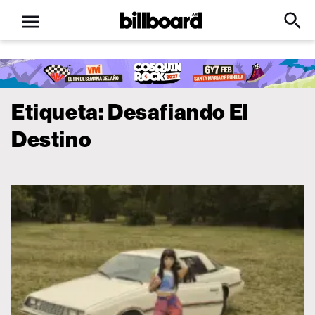
Open
Billboard
Searc
Click
menu
to
Expa
Searc
Input
Etiqueta:
Desafiando El
Destino