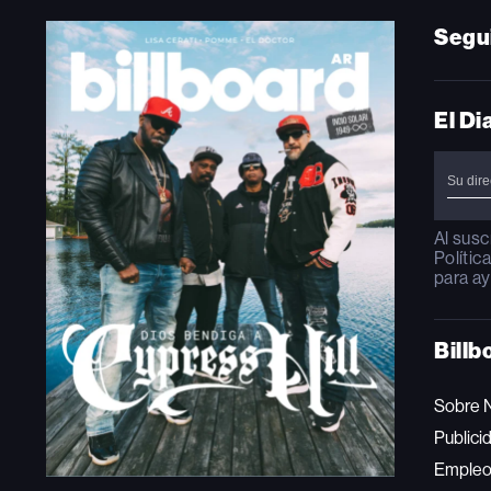
Segu
El Di
Al susc
Polític
para ay
Billb
Sobre 
Publici
Emple