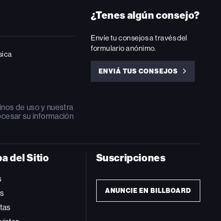
¿Tenes algún consejo?
Envíe tu consejos a través del
formulario anónimo.
sica
ENVIÁ TUS CONSEJOS
ENVIÁ
TUS
CONSEJOS
inos de uso
y nuestra
ocesar su información
a del Sitio
Suscripciones
s
ANUNCIE EN BILLBOARD
ts
tas