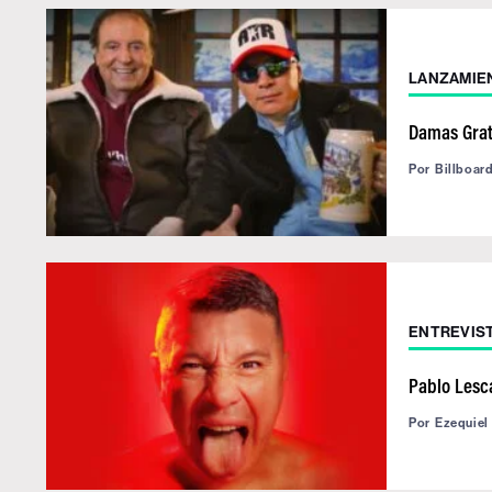
LANZAMIE
Damas Grat
Por
Billboar
ENTREVIS
Pablo Lesca
Por
Ezequiel