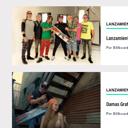
LANZAMIE
Lanzamient
Por
Billboar
LANZAMIE
Damas Grati
Por
Billboar