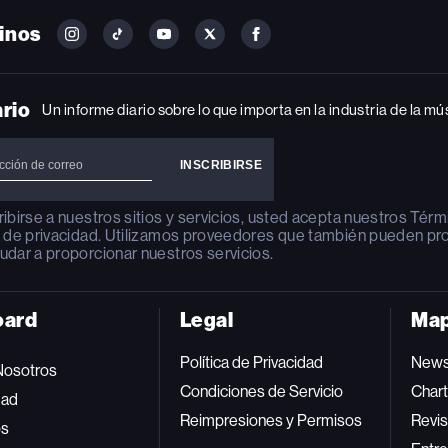
inos
FOLLOW
FOLLOW
FOLLOW
FOLLOW
FOLLOW
BILLBOARD
BILLBOARD
BILLBOARD
BILLBOARD
BILLBOARD
ON
ON
ON
ON
ON
INSTAGRAM
YOUTUBE
YOUTUBE
X
FACEBOOK
ario
Un informe diario sobre lo que importa en la industria de la mú
ribirse a nuestros sitios y servicios, usted acepta nuestros
Térm
a de privacidad
. Utilizamos proveedores que también pueden pr
udar a proporcionar nuestros servicios.
oard
Legal
Map
Política de Privacidad
New
Nosotros
Condiciones de Servicio
Char
dad
Reimpresiones y Permisos
Revis
os