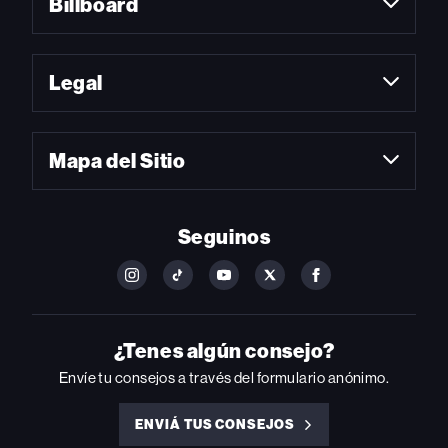
Billboard
Legal
Mapa del Sitio
Seguinos
FOLLOW
FOLLOW
FOLLOW
FOLLOW
FOLLOW
BILLBOARD
BILLBOARD
BILLBOARD
BILLBOARD
BILLBOARD
ON
ON
ON
ON
ON
INSTAGRAM
YOUTUBE
YOUTUBE
X
FACEBOOK
¿Tenes algún consejo?
Envíe tu consejos a través del formulario anónimo.
ENVIÁ TUS CONSEJOS
ENVIÁ