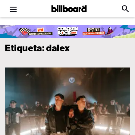
Open
Billboard
Searc
Click
menu
to
Expa
Searc
Input
Etiqueta:
dalex