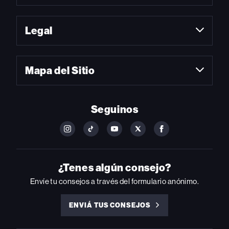
Legal
Mapa del Sitio
Seguinos
FOLLOW
FOLLOW
FOLLOW
FOLLOW
FOLLOW
BILLBOARD
BILLBOARD
BILLBOARD
BILLBOARD
BILLBOARD
ON
ON
ON
ON
ON
INSTAGRAM
YOUTUBE
YOUTUBE
X
FACEBOOK
¿Tenes algún consejo?
Envíe tu consejos a través del formulario anónimo.
ENVIÁ TUS CONSEJOS
ENVIÁ
TUS
CONSEJOS