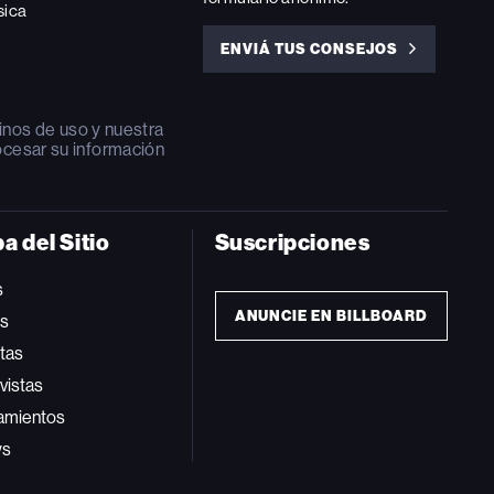
sica
ENVIÁ TUS CONSEJOS
ENVIÁ
TUS
CONSEJOS
inos de uso
y nuestra
ocesar su información
a del Sitio
Suscripciones
s
ANUNCIE EN BILLBOARD
ts
tas
vistas
amientos
ws