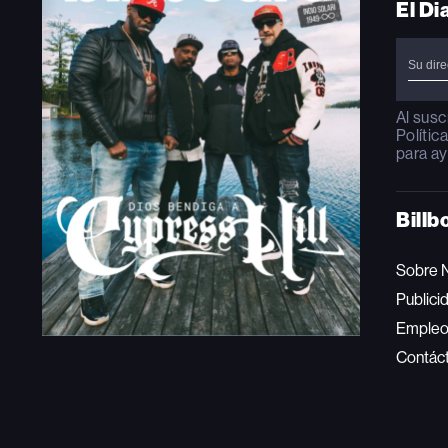
El Di
Al susc
Polític
para ay
Billb
Sobre 
Publici
Emple
Contác