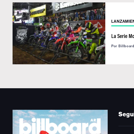
LANZAMIE
La Serie M
Por
Billboar
Segu