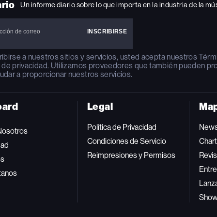
ario
Un informe diario sobre lo que importa en la industria de la mú
ribirse a nuestros sitios y servicios, usted acepta nuestros
Térm
a de privacidad
. Utilizamos proveedores que también pueden pr
udar a proporcionar nuestros servicios.
oard
Legal
Map
Política de Privacidad
New
Nosotros
Condiciones de Servicio
Char
dad
Reimpresiones y Permisos
Revis
os
Entre
tanos
Lanz
Sho