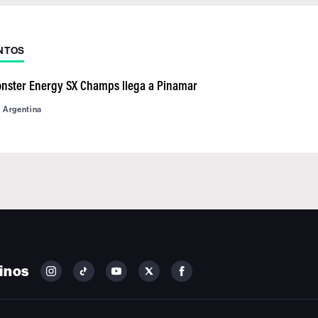
NTOS
onster Energy SX Champs llega a Pinamar
d Argentina
inos
FOLLOW
FOLLOW
FOLLOW
FOLLOW
FOLLOW
BILLBOARD
BILLBOARD
BILLBOARD
BILLBOARD
BILLBOARD
ON
ON
ON
ON
ON
INSTAGRAM
YOUTUBE
YOUTUBE
X
FACEBOOK