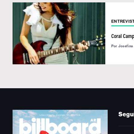
ENTREVIS
Coral Campo
Por
Josefina
Segu