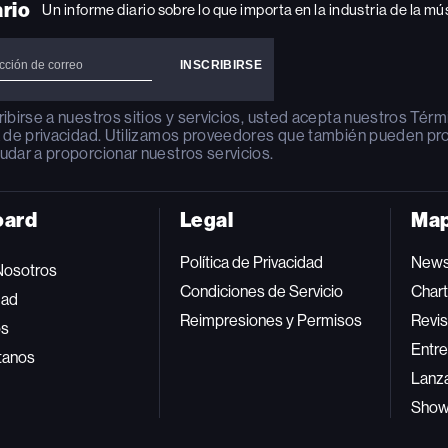
ario
Un informe diario sobre lo que importa en la industria de la mú
ribirse a nuestros sitios y servicios, usted acepta nuestros
Térm
a de privacidad
. Utilizamos proveedores que también pueden pr
udar a proporcionar nuestros servicios.
oard
Legal
Map
Política de Privacidad
New
Nosotros
Condiciones de Servicio
Char
dad
Reimpresiones y Permisos
Revis
os
Entre
tanos
Lanz
Sho