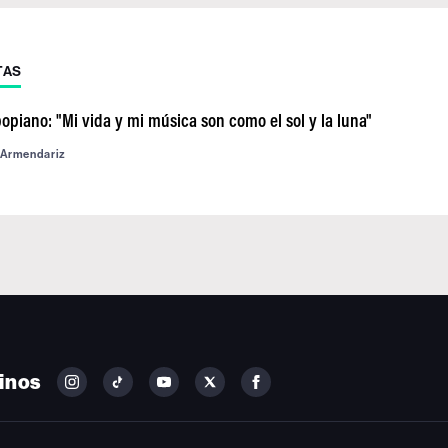
TAS
piano: "Mi vida y mi música son como el sol y la luna"
 Armendariz
inos
FOLLOW
FOLLOW
FOLLOW
FOLLOW
FOLLOW
BILLBOARD
BILLBOARD
BILLBOARD
BILLBOARD
BILLBOARD
ON
ON
ON
ON
ON
INSTAGRAM
YOUTUBE
YOUTUBE
X
FACEBOOK