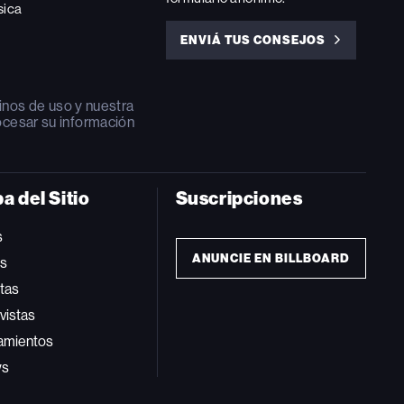
sica
ENVIÁ TUS CONSEJOS
ENVIÁ
TUS
CONSEJOS
inos de uso
y nuestra
ocesar su información
a del Sitio
Suscripciones
s
ANUNCIE EN BILLBOARD
ts
tas
vistas
amientos
ws