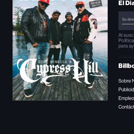
El Di
Al susc
Polític
para ay
Billb
Sobre 
Publici
Emple
Contác