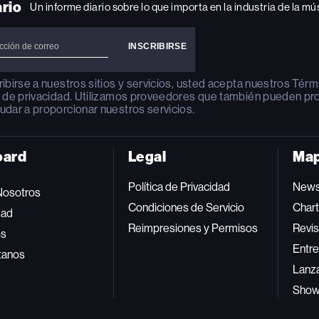
ario
Un informe diario sobre lo que importa en la industria de la mú
ribirse a nuestros sitios y servicios, usted acepta nuestros
Térm
a de privacidad
. Utilizamos proveedores que también pueden pr
udar a proporcionar nuestros servicios.
oard
Legal
Map
Política de Privacidad
New
Nosotros
Condiciones de Servicio
Char
dad
Reimpresiones y Permisos
Revis
os
Entre
tanos
Lanz
Sho