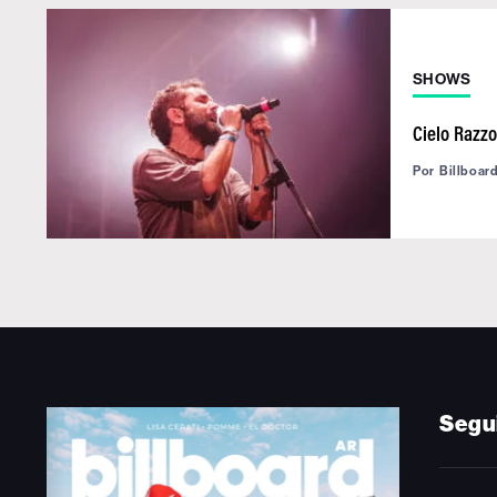
SHOWS
Cielo Razz
Por
Billboar
Segu