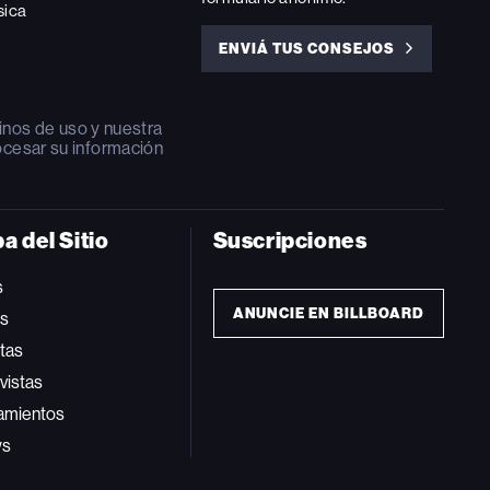
sica
ENVIÁ TUS CONSEJOS
ENVIÁ
TUS
CONSEJOS
inos de uso
y nuestra
ocesar su información
a del Sitio
Suscripciones
s
ANUNCIE EN BILLBOARD
ts
tas
vistas
amientos
ws