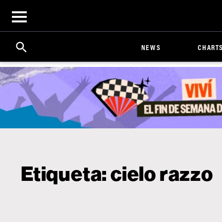
Open
menu
Search
Click
NEWS
CHART
to
Expand
Search
Input
Etiqueta:
cielo razzo