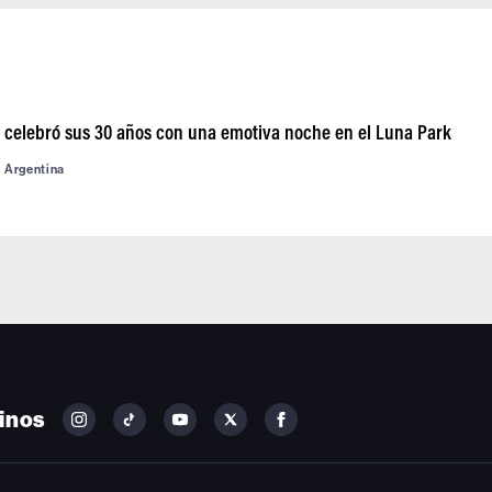
o celebró sus 30 años con una emotiva noche en el Luna Park
d Argentina
inos
FOLLOW
FOLLOW
FOLLOW
FOLLOW
FOLLOW
BILLBOARD
BILLBOARD
BILLBOARD
BILLBOARD
BILLBOARD
ON
ON
ON
ON
ON
INSTAGRAM
YOUTUBE
YOUTUBE
X
FACEBOOK