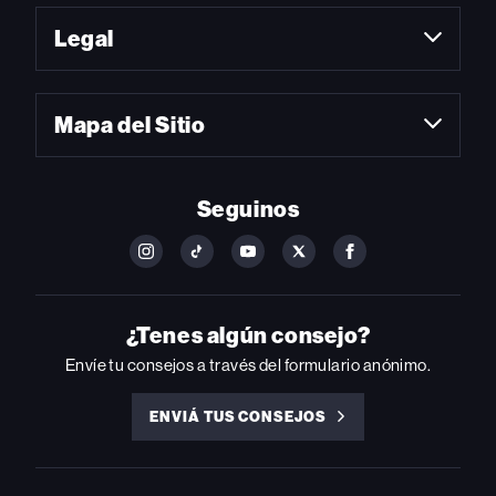
Legal
Mapa del Sitio
Seguinos
FOLLOW
FOLLOW
FOLLOW
FOLLOW
FOLLOW
BILLBOARD
BILLBOARD
BILLBOARD
BILLBOARD
BILLBOARD
ON
ON
ON
ON
ON
INSTAGRAM
YOUTUBE
YOUTUBE
X
FACEBOOK
¿Tenes algún consejo?
Envíe tu consejos a través del formulario anónimo.
ENVIÁ TUS CONSEJOS
ENVIÁ
TUS
CONSEJOS