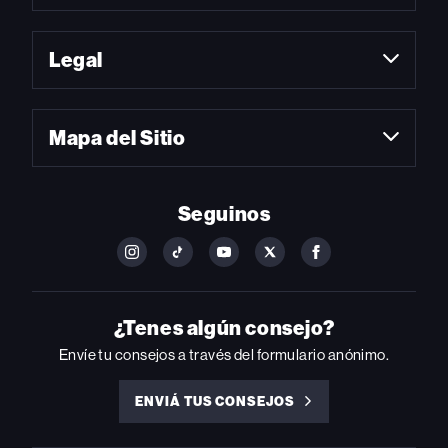
Legal
Mapa del Sitio
Seguinos
FOLLOW
FOLLOW
FOLLOW
FOLLOW
FOLLOW
BILLBOARD
BILLBOARD
BILLBOARD
BILLBOARD
BILLBOARD
ON
ON
ON
ON
ON
INSTAGRAM
YOUTUBE
YOUTUBE
X
FACEBOOK
¿Tenes algún consejo?
Envíe tu consejos a través del formulario anónimo.
ENVIÁ TUS CONSEJOS
ENVIÁ
TUS
CONSEJOS