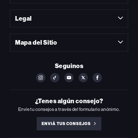
Legal
Mapa del Sitio
Seguinos
FOLLOW
FOLLOW
FOLLOW
FOLLOW
FOLLOW
BILLBOARD
BILLBOARD
BILLBOARD
BILLBOARD
BILLBOARD
ON
ON
ON
ON
ON
INSTAGRAM
YOUTUBE
YOUTUBE
X
FACEBOOK
¿Tenes algún consejo?
Envíe tu consejos a través del formulario anónimo.
ENVIÁ TUS CONSEJOS
ENVIÁ
TUS
CONSEJOS