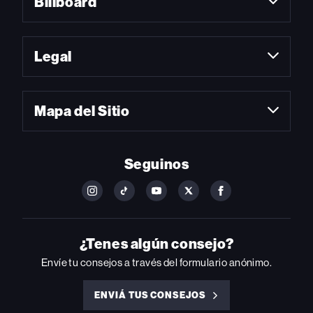
Billboard
Legal
Mapa del Sitio
Seguinos
FOLLOW
FOLLOW
FOLLOW
FOLLOW
FOLLOW
BILLBOARD
BILLBOARD
BILLBOARD
BILLBOARD
BILLBOARD
ON
ON
ON
ON
ON
INSTAGRAM
YOUTUBE
YOUTUBE
X
FACEBOOK
¿Tenes algún consejo?
Envíe tu consejos a través del formulario anónimo.
ENVIÁ TUS CONSEJOS
ENVIÁ