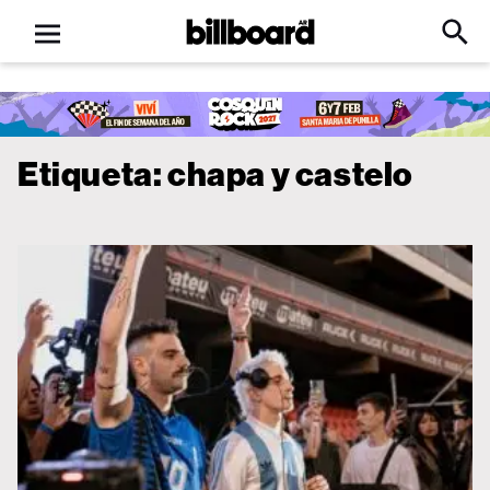
Open
Billboard
Searc
Click
menu
to
Expa
Searc
Input
Etiqueta:
chapa y castelo