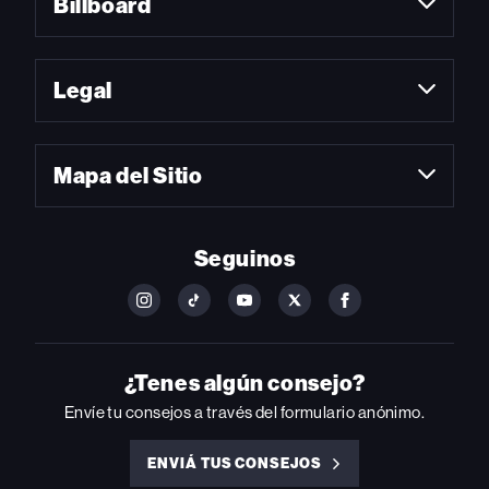
Billboard
Legal
Mapa del Sitio
Seguinos
FOLLOW
FOLLOW
FOLLOW
FOLLOW
FOLLOW
BILLBOARD
BILLBOARD
BILLBOARD
BILLBOARD
BILLBOARD
ON
ON
ON
ON
ON
INSTAGRAM
YOUTUBE
YOUTUBE
X
FACEBOOK
¿Tenes algún consejo?
Envíe tu consejos a través del formulario anónimo.
ENVIÁ TUS CONSEJOS
ENVIÁ