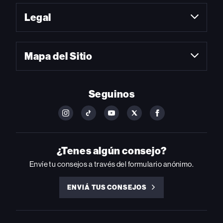
Legal
Mapa del Sitio
Seguinos
FOLLOW
FOLLOW
FOLLOW
FOLLOW
FOLLOW
BILLBOARD
BILLBOARD
BILLBOARD
BILLBOARD
BILLBOARD
ON
ON
ON
ON
ON
INSTAGRAM
YOUTUBE
YOUTUBE
X
FACEBOOK
¿Tenes algún consejo?
Envíe tu consejos a través del formulario anónimo.
ENVIÁ TUS CONSEJOS
ENVIÁ
TUS
CONSEJOS