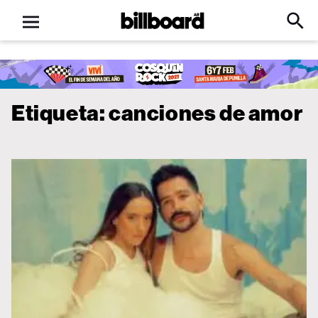
Open
Billboard
Searc
Click
menu
to
Expa
Searc
Input
Etiqueta:
canciones de amor