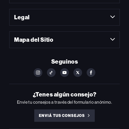
Legal
Mapa del Sitio
Seguinos
FOLLOW
FOLLOW
FOLLOW
FOLLOW
FOLLOW
BILLBOARD
BILLBOARD
BILLBOARD
BILLBOARD
BILLBOARD
ON
ON
ON
ON
ON
INSTAGRAM
YOUTUBE
YOUTUBE
X
FACEBOOK
¿Tenes algún consejo?
Envíe tu consejos a través del formulario anónimo.
ENVIÁ TUS CONSEJOS
ENVIÁ
TUS
CONSEJOS