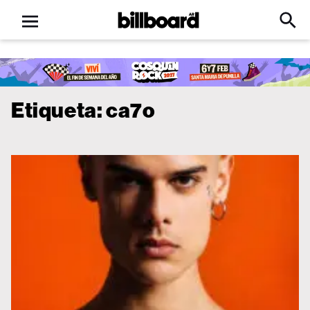
Open
Billboard
Searc
Click
menu
to
Expa
Searc
Input
Etiqueta:
ca7o