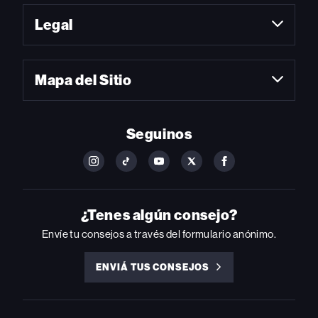
Legal
Mapa del Sitio
Seguinos
FOLLOW
FOLLOW
FOLLOW
FOLLOW
FOLLOW
BILLBOARD
BILLBOARD
BILLBOARD
BILLBOARD
BILLBOARD
ON
ON
ON
ON
ON
INSTAGRAM
YOUTUBE
YOUTUBE
X
FACEBOOK
¿Tenes algún consejo?
Envíe tu consejos a través del formulario anónimo.
ENVIÁ TUS CONSEJOS
ENVIÁ
TUS
CONSEJOS