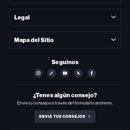
Legal
Mapa del Sitio
Seguinos
FOLLOW
FOLLOW
FOLLOW
FOLLOW
FOLLOW
BILLBOARD
BILLBOARD
BILLBOARD
BILLBOARD
BILLBOARD
ON
ON
ON
ON
ON
INSTAGRAM
YOUTUBE
YOUTUBE
X
FACEBOOK
¿Tenes algún consejo?
Envíe tu consejos a través del formulario anónimo.
ENVIÁ TUS CONSEJOS
ENVIÁ
TUS
CONSEJOS