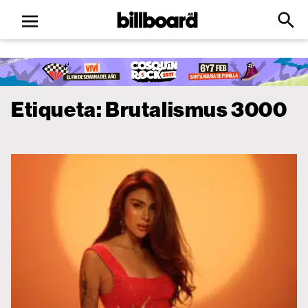
Open
Billboard
Searc
Click
menu
to
Expa
Searc
Input
Etiqueta:
Brutalismus 3000