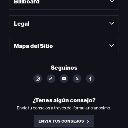
Billboard
Legal
Mapa del Sitio
Seguinos
FOLLOW
FOLLOW
FOLLOW
FOLLOW
FOLLOW
BILLBOARD
BILLBOARD
BILLBOARD
BILLBOARD
BILLBOARD
ON
ON
ON
ON
ON
INSTAGRAM
YOUTUBE
YOUTUBE
X
FACEBOOK
¿Tenes algún consejo?
Envíe tu consejos a través del formulario anónimo.
ENVIÁ TUS CONSEJOS
ENVIÁ