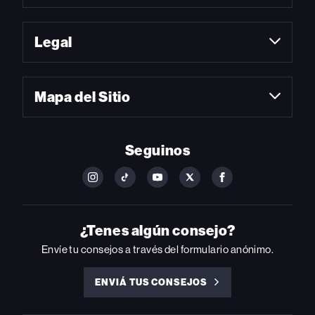
Legal
Mapa del Sitio
Seguinos
FOLLOW
FOLLOW
FOLLOW
FOLLOW
FOLLOW
BILLBOARD
BILLBOARD
BILLBOARD
BILLBOARD
BILLBOARD
ON
ON
ON
ON
ON
INSTAGRAM
YOUTUBE
YOUTUBE
X
FACEBOOK
¿Tenes algún consejo?
Envíe tu consejos a través del formulario anónimo.
ENVIÁ TUS CONSEJOS
ENVIÁ
TUS
CONSEJOS