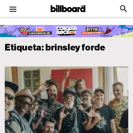
Open
Billboard
Searc
Click
menu
to
Expa
Searc
Input
Etiqueta:
brinsley forde