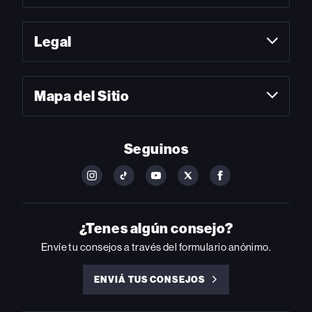
Legal
Mapa del Sitio
Seguinos
FOLLOW
FOLLOW
FOLLOW
FOLLOW
FOLLOW
BILLBOARD
BILLBOARD
BILLBOARD
BILLBOARD
BILLBOARD
ON
ON
ON
ON
ON
INSTAGRAM
YOUTUBE
YOUTUBE
X
FACEBOOK
¿Tenes algún consejo?
Envíe tu consejos a través del formulario anónimo.
ENVIÁ TUS CONSEJOS
ENVIÁ
TUS
CONSEJOS