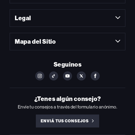
Legal
Mapa del Sitio
Seguinos
FOLLOW
FOLLOW
FOLLOW
FOLLOW
FOLLOW
BILLBOARD
BILLBOARD
BILLBOARD
BILLBOARD
BILLBOARD
ON
ON
ON
ON
ON
INSTAGRAM
YOUTUBE
YOUTUBE
X
FACEBOOK
¿Tenes algún consejo?
Envíe tu consejos a través del formulario anónimo.
ENVIÁ TUS CONSEJOS
ENVIÁ
TUS
CONSEJOS