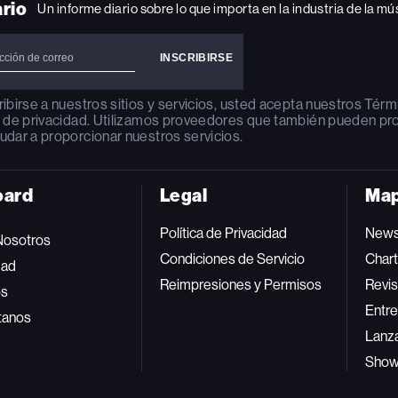
ario
Un informe diario sobre lo que importa en la industria de la mú
ribirse a nuestros sitios y servicios, usted acepta nuestros
Térm
a de privacidad
. Utilizamos proveedores que también pueden pr
udar a proporcionar nuestros servicios.
oard
Legal
Map
Política de Privacidad
New
Nosotros
Condiciones de Servicio
Char
dad
Reimpresiones y Permisos
Revis
os
Entre
tanos
Lanz
Sho