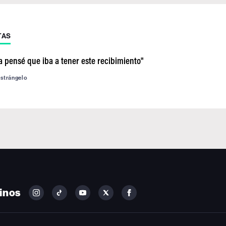
TAS
a pensé que iba a tener este recibimiento"
astrángelo
inos
FOLLOW
FOLLOW
FOLLOW
FOLLOW
FOLLOW
BILLBOARD
BILLBOARD
BILLBOARD
BILLBOARD
BILLBOARD
ON
ON
ON
ON
ON
INSTAGRAM
YOUTUBE
YOUTUBE
X
FACEBOOK