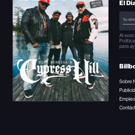
El Di
Al susc
Polític
para ay
Billb
Sobre 
Publici
Emple
Contác