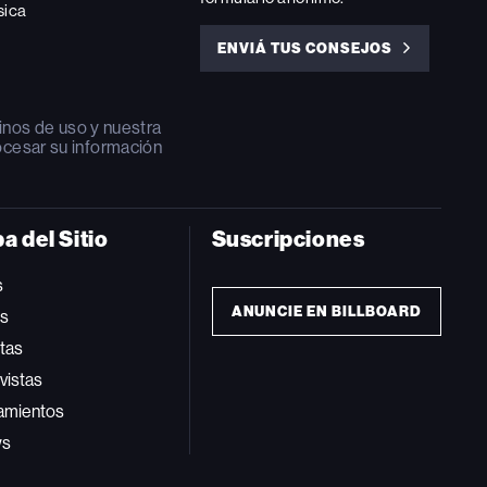
sica
ENVIÁ TUS CONSEJOS
ENVIÁ
TUS
CONSEJOS
inos de uso
y nuestra
ocesar su información
a del Sitio
Suscripciones
s
ANUNCIE EN BILLBOARD
ts
tas
vistas
amientos
ws