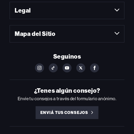
Legal
Mapa del Sitio
Seguinos
FOLLOW
FOLLOW
FOLLOW
FOLLOW
FOLLOW
BILLBOARD
BILLBOARD
BILLBOARD
BILLBOARD
BILLBOARD
ON
ON
ON
ON
ON
INSTAGRAM
YOUTUBE
YOUTUBE
X
FACEBOOK
¿Tenes algún consejo?
Envíe tu consejos a través del formulario anónimo.
ENVIÁ TUS CONSEJOS
ENVIÁ
TUS
CONSEJOS