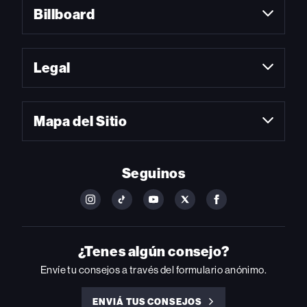
Billboard
Legal
Mapa del Sitio
Seguinos
FOLLOW
FOLLOW
FOLLOW
FOLLOW
FOLLOW
BILLBOARD
BILLBOARD
BILLBOARD
BILLBOARD
BILLBOARD
ON
ON
ON
ON
ON
INSTAGRAM
YOUTUBE
YOUTUBE
X
FACEBOOK
¿Tenes algún consejo?
Envíe tu consejos a través del formulario anónimo.
ENVIÁ TUS CONSEJOS