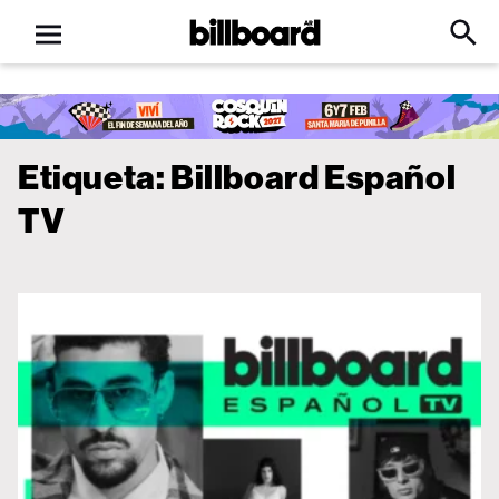
Open
Billboard
Searc
Click
menu
to
Expa
Searc
Input
Etiqueta:
Billboard Español
TV