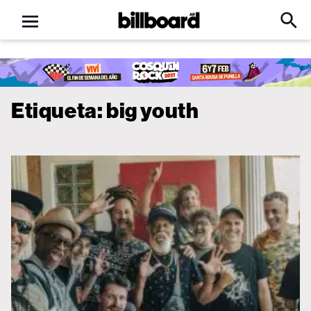
Open
Billboard
Searc
Click
menu
to
Expa
Searc
Input
Etiqueta:
big youth