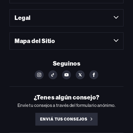
Legal
Mapa del Sitio
Seguinos
FOLLOW
FOLLOW
FOLLOW
FOLLOW
FOLLOW
BILLBOARD
BILLBOARD
BILLBOARD
BILLBOARD
BILLBOARD
ON
ON
ON
ON
ON
INSTAGRAM
YOUTUBE
YOUTUBE
X
FACEBOOK
¿Tenes algún consejo?
Envíe tu consejos a través del formulario anónimo.
ENVIÁ TUS CONSEJOS
ENVIÁ
TUS
CONSEJOS