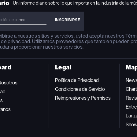
ario
Un informe diario sobre lo que importa en la industria de la mú
ribirse a nuestros sitios y servicios, usted acepta nuestros
Térm
a de privacidad
. Utilizamos proveedores que también pueden pr
udar a proporcionar nuestros servicios.
oard
Legal
Map
Política de Privacidad
New
Nosotros
Condiciones de Servicio
Char
dad
Reimpresiones y Permisos
Revis
os
Entre
tanos
Lanz
Sho