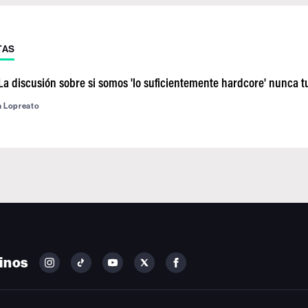
TAS
"La discusión sobre si somos 'lo suficientemente hardcore' nunca 
a Lopreato
inos
FOLLOW
FOLLOW
FOLLOW
FOLLOW
FOLLOW
BILLBOARD
BILLBOARD
BILLBOARD
BILLBOARD
BILLBOARD
ON
ON
ON
ON
ON
INSTAGRAM
YOUTUBE
YOUTUBE
X
FACEBOOK