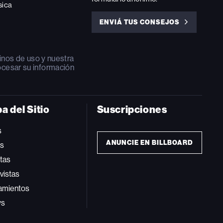
sica
ENVIÁ TUS CONSEJOS
ENVIÁ
TUS
CONSEJOS
inos de uso
y nuestra
ocesar su información
a del Sitio
Suscripciones
s
ANUNCIE EN BILLBOARD
ts
tas
vistas
amientos
ws