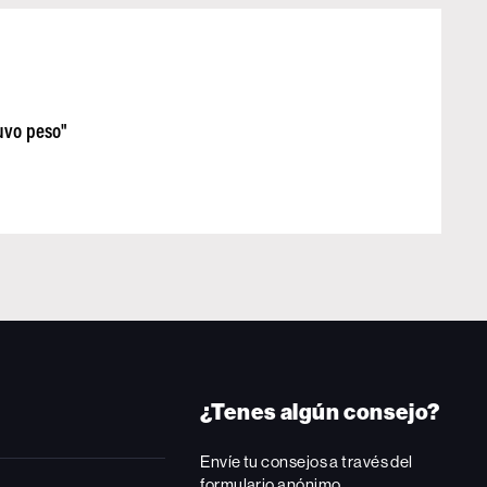
tuvo peso"
¿Tenes algún consejo?
Envíe tu consejos a través del
formulario anónimo.