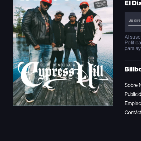
El Di
Al susc
Polític
para ay
Billb
Sobre 
Publici
Emple
Contác