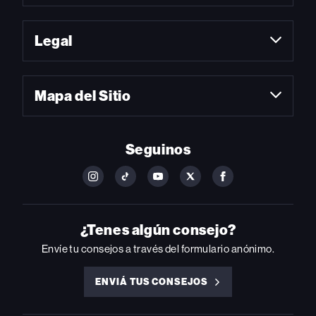
Legal
Mapa del Sitio
Seguinos
FOLLOW
FOLLOW
FOLLOW
FOLLOW
FOLLOW
BILLBOARD
BILLBOARD
BILLBOARD
BILLBOARD
BILLBOARD
ON
ON
ON
ON
ON
INSTAGRAM
YOUTUBE
YOUTUBE
X
FACEBOOK
¿Tenes algún consejo?
Envíe tu consejos a través del formulario anónimo.
ENVIÁ TUS CONSEJOS
ENVIÁ
TUS
CONSEJOS