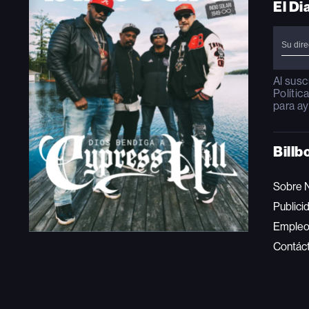
El Di
Al susc
Polític
para ay
Billb
Sobre 
Publici
Emple
Contác