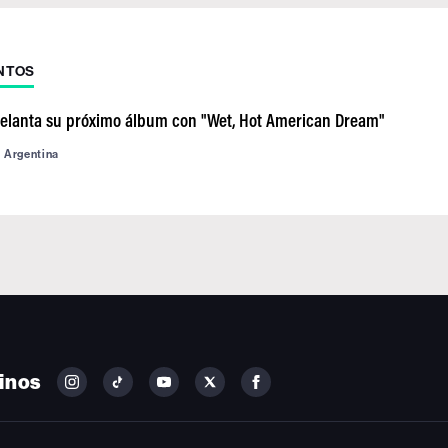
NTOS
elanta su próximo álbum con "Wet, Hot American Dream"
d Argentina
inos
FOLLOW
FOLLOW
FOLLOW
FOLLOW
FOLLOW
BILLBOARD
BILLBOARD
BILLBOARD
BILLBOARD
BILLBOARD
ON
ON
ON
ON
ON
INSTAGRAM
YOUTUBE
YOUTUBE
X
FACEBOOK