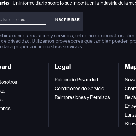
ario
Un informe diario sobre lo que importa en la industria de la mú
ribirse a nuestros sitios y servicios, usted acepta nuestros
Térm
a de privacidad
. Utilizamos proveedores que también pueden pr
udar a proporcionar nuestros servicios.
oard
Legal
Map
Política de Privacidad
New
Nosotros
Condiciones de Servicio
Char
dad
Reimpresiones y Permisos
Revis
os
Entre
tanos
Lanz
Sho