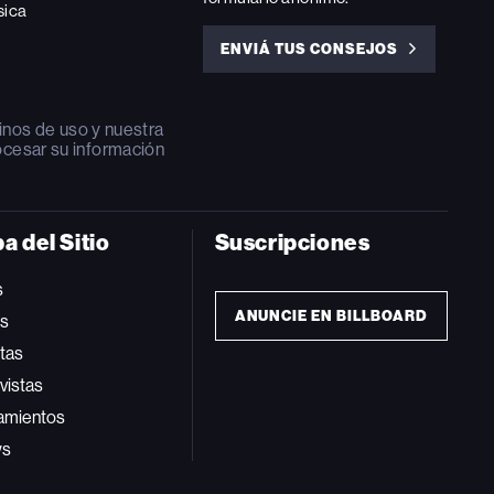
sica
ENVIÁ TUS CONSEJOS
ENVIÁ
TUS
CONSEJOS
inos de uso
y nuestra
ocesar su información
a del Sitio
Suscripciones
s
ANUNCIE EN BILLBOARD
ts
tas
vistas
amientos
ws