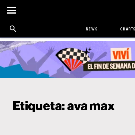
Open
menu
Search
Click
NEWS
CHART
to
Expand
Search
Input
Etiqueta:
ava max