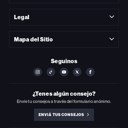
Legal
Mapa del Sitio
Seguinos
FOLLOW
FOLLOW
FOLLOW
FOLLOW
FOLLOW
BILLBOARD
BILLBOARD
BILLBOARD
BILLBOARD
BILLBOARD
ON
ON
ON
ON
ON
INSTAGRAM
YOUTUBE
YOUTUBE
X
FACEBOOK
¿Tenes algún consejo?
Envíe tu consejos a través del formulario anónimo.
ENVIÁ TUS CONSEJOS
ENVIÁ
TUS
CONSEJOS