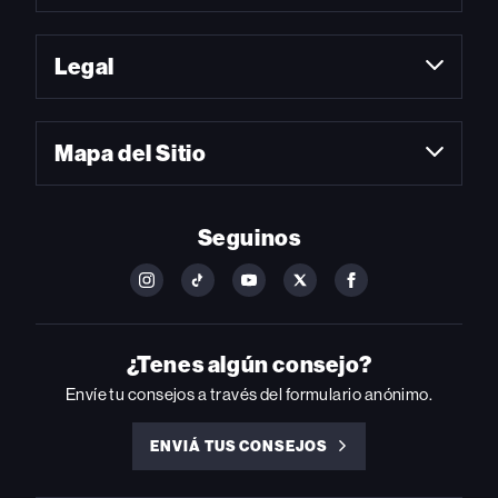
Legal
Mapa del Sitio
Seguinos
FOLLOW
FOLLOW
FOLLOW
FOLLOW
FOLLOW
BILLBOARD
BILLBOARD
BILLBOARD
BILLBOARD
BILLBOARD
ON
ON
ON
ON
ON
INSTAGRAM
YOUTUBE
YOUTUBE
X
FACEBOOK
¿Tenes algún consejo?
Envíe tu consejos a través del formulario anónimo.
ENVIÁ TUS CONSEJOS
ENVIÁ
TUS
CONSEJOS