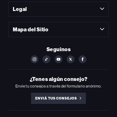
Legal
Mapa del Sitio
Seguinos
FOLLOW
FOLLOW
FOLLOW
FOLLOW
FOLLOW
BILLBOARD
BILLBOARD
BILLBOARD
BILLBOARD
BILLBOARD
ON
ON
ON
ON
ON
INSTAGRAM
YOUTUBE
YOUTUBE
X
FACEBOOK
¿Tenes algún consejo?
Envíe tu consejos a través del formulario anónimo.
ENVIÁ TUS CONSEJOS
ENVIÁ
TUS
CONSEJOS